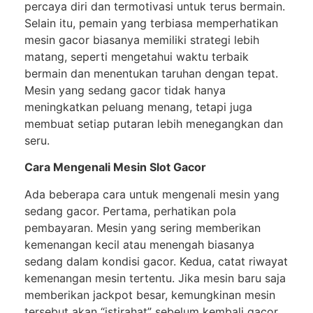
percaya diri dan termotivasi untuk terus bermain.
Selain itu, pemain yang terbiasa memperhatikan
mesin gacor biasanya memiliki strategi lebih
matang, seperti mengetahui waktu terbaik
bermain dan menentukan taruhan dengan tepat.
Mesin yang sedang gacor tidak hanya
meningkatkan peluang menang, tetapi juga
membuat setiap putaran lebih menegangkan dan
seru.
Cara Mengenali Mesin Slot Gacor
Ada beberapa cara untuk mengenali mesin yang
sedang gacor. Pertama, perhatikan pola
pembayaran. Mesin yang sering memberikan
kemenangan kecil atau menengah biasanya
sedang dalam kondisi gacor. Kedua, catat riwayat
kemenangan mesin tertentu. Jika mesin baru saja
memberikan jackpot besar, kemungkinan mesin
tersebut akan “istirahat” sebelum kembali gacor.