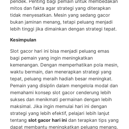
pendek. Penting bagi pemain untuk membedakan
mitos dan fakta agar strategi yang diterapkan
tidak menyesatkan. Mesin yang sedang gacor
bukan jaminan menang, tetapi peluang menjadi
lebih tinggi jika dimainkan dengan strategi tepat.
Kesimpulan
Slot gacor hari ini bisa menjadi peluang emas
bagi pemain yang ingin meningkatkan
kemenangan. Dengan memperhatikan pola mesin,
waktu bermain, dan menerapkan strategi yang
tepat, peluang meraih hadiah besar meningkat.
Pemain yang disiplin dalam mengelola modal dan
memahami konsep slot gacor cenderung lebih
sukses dan menikmati permainan dengan lebih
maksimal. Jika ingin memulai hari ini dengan
strategi yang lebih efektif, pelajari lebih lanjut
tentang
slot gacor hari ini
dan terapkan tips yang
dapat membantu meningkatkan peluang menang.