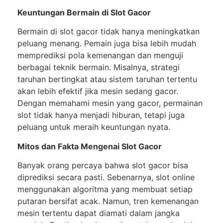
Keuntungan Bermain di Slot Gacor
Bermain di slot gacor tidak hanya meningkatkan
peluang menang. Pemain juga bisa lebih mudah
memprediksi pola kemenangan dan menguji
berbagai teknik bermain. Misalnya, strategi
taruhan bertingkat atau sistem taruhan tertentu
akan lebih efektif jika mesin sedang gacor.
Dengan memahami mesin yang gacor, permainan
slot tidak hanya menjadi hiburan, tetapi juga
peluang untuk meraih keuntungan nyata.
Mitos dan Fakta Mengenai Slot Gacor
Banyak orang percaya bahwa slot gacor bisa
diprediksi secara pasti. Sebenarnya, slot online
menggunakan algoritma yang membuat setiap
putaran bersifat acak. Namun, tren kemenangan
mesin tertentu dapat diamati dalam jangka