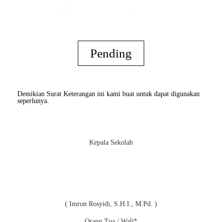
Pending
Demikian Surat Keterangan ini kami buat untuk dapat digunakan
seperlunya.
Kepala Sekolah
( Imron Rosyidi, S.H.I., M.Pd. )
Orang Tua / Wali*