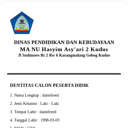
DINAS PENDIDIKAN DAN KEBUDAYAAN
MA NU Hasyim Asy'ari 2 Kudus
Jl Sudimoro Rt 2 Rw 6 Karangmalang Gebog Kudus
DENTITAS CALON PESERTA DIDIK
1. Nama Lengkap : danielreed
2. Jenis Kelamin : Laki - Laki
3. Tempat Lahir : danielreed
4. Tanggal Lahir : 1998-03-03