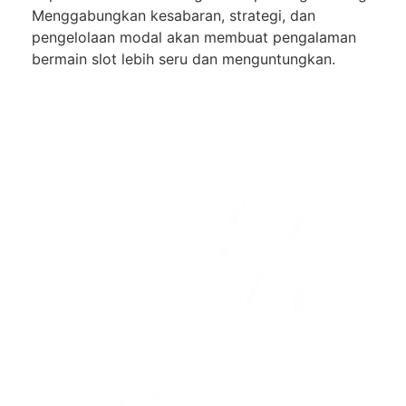
Menggabungkan kesabaran, strategi, dan
pengelolaan modal akan membuat pengalaman
bermain slot lebih seru dan menguntungkan.