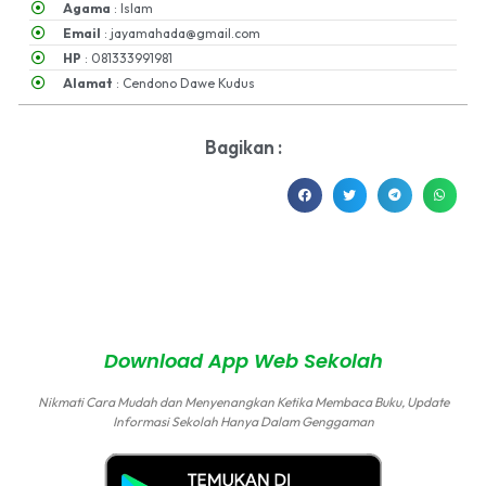
Agama
: Islam
Email
: jayamahada@gmail.com
HP
: 081333991981
Alamat
: Cendono Dawe Kudus
Bagikan :
MA NU Hasyim Asy'ari 2 Kudus © All rights reserved
by
sidojoyo.id
Download App Web Sekolah
Nikmati Cara Mudah dan Menyenangkan Ketika Membaca Buku, Update
Informasi Sekolah Hanya Dalam Genggaman