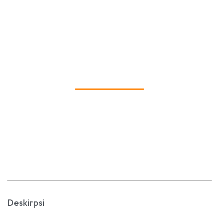
Ruan Kelas
Deskirpsi