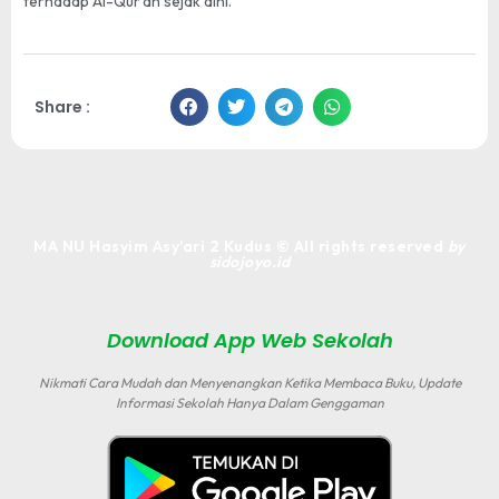
terhadap Al-Qur’an sejak dini.
Share :
MA NU Hasyim Asy'ari 2 Kudus © All rights reserved
by
sidojoyo.id
Download App Web Sekolah
Nikmati Cara Mudah dan Menyenangkan Ketika Membaca Buku, Update
Informasi Sekolah Hanya Dalam Genggaman