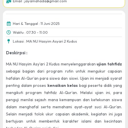
Email : jayamahada@gmail.com
Hari & Tanggal : 11 Juni 2025
Waktu : 07.30 - 11.00
Lokasi : MA NU Hasyim Asyari 2 Kudus
Deskirpsi :
MA NU Hasyim Asy’ari 2 Kudus menyelenggarakan
ujian tahfidz
sebagai bagian dari program rutin untuk mengukur capaian
hafalan Al-Qur’an para siswa dan siswi. Ujian ini menjadi syarat
penting dalam proses
kenaikan kelas
bagi peserta didik yang
mengikuti program tahfidz Al-Qur’an. Melalui ujian ini, para
penguji menilai sejauh mana kemampuan dan ketekunan siswa
dalam menghafal serta memahami ayat-ayat suci Al-Qur’an.
Selain menjadi tolok ukur capaian akademik, kegiatan ini juga
bertujuan untuk membentuk karakter islami dan kecintaan