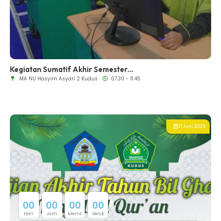
Kegiatan Sumatif Akhir Semester...
MA NU Hasyim Asyari 2 Kudus
07.30 - 11.45
11 Juni 2025
0
0
0
0
0
0
0
0
Hari
Jam
Menit
Detik