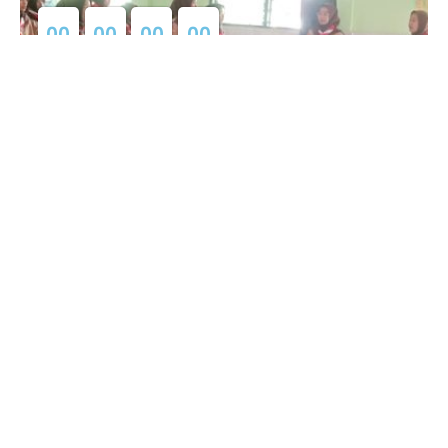
0
0
0
0
0
0
0
0
Hari
Jam
Menit
Detik
Latihan Dasar Kepemimpinan (LDK...
MA NU Hasyim Asyari 2 Kudus
07.30 - 11.00
MA NU Hasyim Asy'ari 2 Kudus © All rights reserved
by
sidojoyo.id