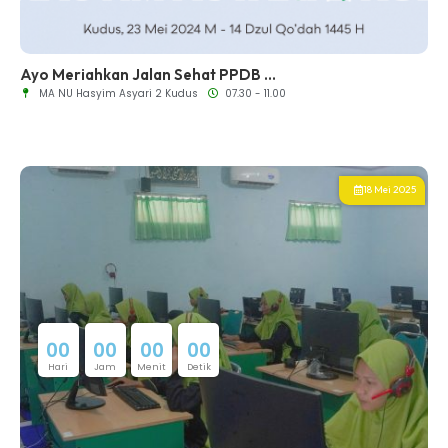
Ayo Meriahkan Jalan Sehat PPDB ...
MA NU Hasyim Asyari 2 Kudus
07.30 - 11.00
18 Mei 2025
0
0
0
0
0
0
0
0
Hari
Jam
Menit
Detik