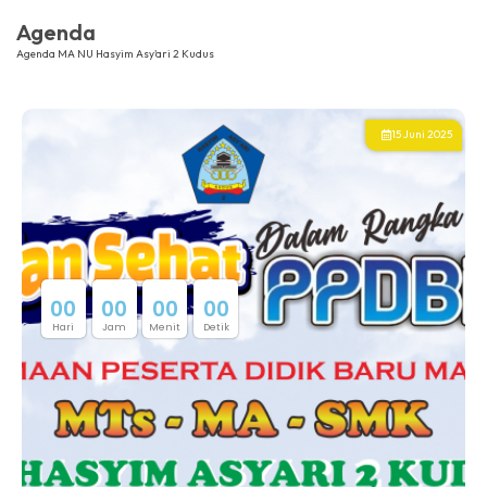
Agenda
Agenda MA NU Hasyim Asy'ari 2 Kudus
15 Juni 2025
0
0
0
0
0
0
0
0
Hari
Jam
Menit
Detik